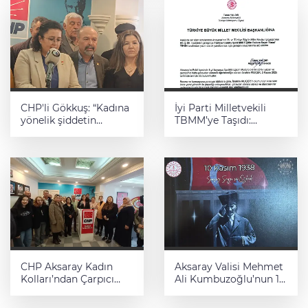
CHP'li Gökkuş: “Kadına
İyi Parti Milletvekili
yönelik şiddetin
TBMM’ye Taşıdı:
artışında iktidarın dili
Eskil’deki İdari Baskı
büyük rol oynuyor”
İddiaları Gündemde
CHP Aksaray Kadın
Aksaray Valisi Mehmet
Kolları’ndan Çarpıcı
Ali Kumbuzoğlu’nun 10
Açıklama: “Kadınlar
Kasım Atatürk’ü Anma
yaşasın, gençler
Günü Mesajı