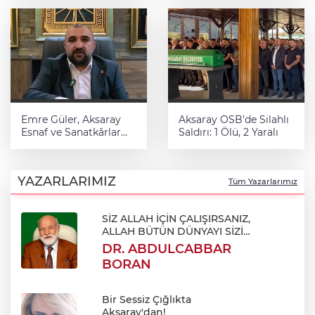
geleceğe umutla
baksın”
Emre Güler, Aksaray
Aksaray OSB’de Silahlı
Esnaf ve Sanatkârlar
Saldırı: 1 Ölü, 2 Yaralı
Odası Başkanlığına
Adaylığını Açıkladı: “Biz
Olmak İçin Geliyorum”
YAZARLARIMIZ
Tüm Yazarlarımız
SİZ ALLAH İÇİN ÇALIŞIRSANIZ,
ALLAH BÜTÜN DÜNYAYI SİZİN
İÇİN ÇALIŞTIRIR
DR. ABDULCABBAR
BORAN
Bir Sessiz Çığlıkta
Aksaray'dan!