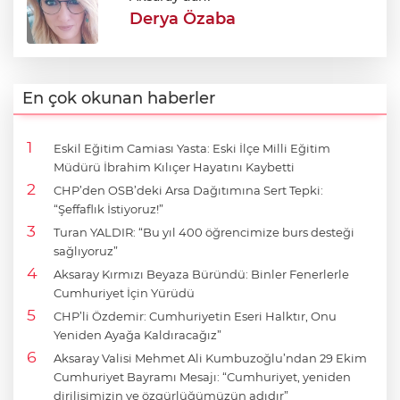
Derya Özaba
En çok okunan haberler
Eskil Eğitim Camiası Yasta: Eski İlçe Milli Eğitim
Müdürü İbrahim Kılıçer Hayatını Kaybetti
CHP’den OSB’deki Arsa Dağıtımına Sert Tepki:
“Şeffaflık İstiyoruz!”
Turan YALDIR: “Bu yıl 400 öğrencimize burs desteği
sağlıyoruz”
Aksaray Kırmızı Beyaza Büründü: Binler Fenerlerle
Cumhuriyet İçin Yürüdü
CHP’li Özdemir: Cumhuriyetin Eseri Halktır, Onu
Yeniden Ayağa Kaldıracağız”
Aksaray Valisi Mehmet Ali Kumbuzoğlu’ndan 29 Ekim
Cumhuriyet Bayramı Mesajı: “Cumhuriyet, yeniden
dirilişimizin ve özgürlüğümüzün adıdır”