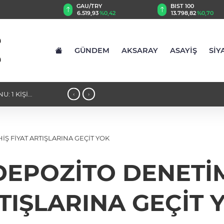
TRY
BIST 100
USD
93
%0,42
13.798,82
%0,70
47,6914
%0,16
GÜNDEM
AKSARAY
ASAYİŞ
SİY
 HİZMET BİNASINA
16:14 - AKSARAY KAVRULACAK! UZM
‹
›
İŞ FİYAT ARTIŞLARINA GEÇİT YOK
EPOZİTO DENETİMİ
TIŞLARINA GEÇİT 