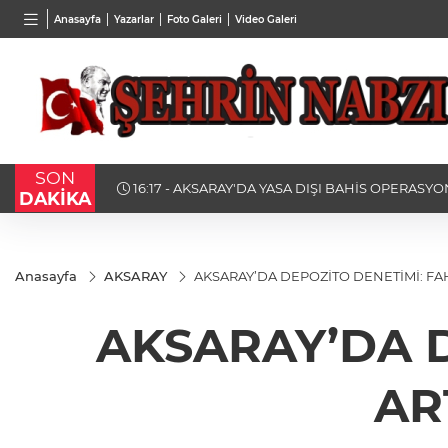
BGN
VND
GAU/
Anasayfa
Yazarlar
Foto Galeri
Video Galeri
27,9743
%-0,22
0,0018
%0,23
6.519,
SON
16:15 - STK TEMSİLCİLERİNDEN YENİ BELEDİYE
DAKİKA
TAM NOT
Anasayfa
AKSARAY
AKSARAY’DA DEPOZİTO DENETİMİ: FAH
AKSARAY’DA D
AR