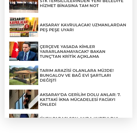
STK TEMSİLCİLERİNDEN YENİ BELEDİYE
HİZMET BİNASINA TAM NOT
AKSARAY KAVRULACAK! UZMANLARDAN
PEŞ PEŞE UYARI
ÇERÇEVE YASADA KİMLER
YARARLANAMAYACAK? BAKAN
TUNÇ’TAN KRİTİK AÇIKLAMA
TARIM ARAZİSİ OLANLARA MÜJDE!
BUNGALOV VE BAĞ EVİ ŞARTLARI
DEĞİŞTİ
AKSARAY'DA GERİLİM DOLU ANLAR: 7.
KATTAKİ İKNA MÜCADELESİ FACİAYI
ÖNLEDİ
"İNEK PARASI SON ANDA KURTULDU!
DOLANDIRICILARIN HEDEFİ OLAN
VATANDAŞI POLİS FARK ETTİ"