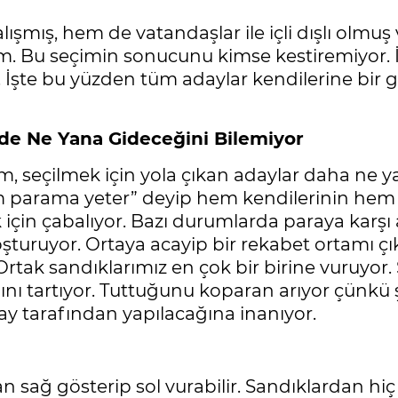
alışmış, hem de vatandaşlar ile içli dışlı olmu
. Bu seçimin sonucunu kimse kestiremiyor. İ
r. İşte bu yüzden tüm adaylar kendilerine bir
nde Ne Yana Gideceğini Bilemiyor
, seçilmek için yola çıkan adaylar daha ne 
üm parama yeter” deyip hem kendilerinin he
 için çabalıyor. Bazı durumlarda paraya karşı a
oşturuyor. Ortaya acayip bir rekabet ortamı çı
 Ortak sandıklarımız en çok bir birine vuruyo
nı tartıyor. Tuttuğunu koparan arıyor çünk
y tarafından yapılacağına inanıyor.
sağ gösterip sol vurabilir. Sandıklardan hiç