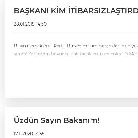
BAŞKANI KİM İTİBARSIZLAŞTIRD
28.01.2019 14:30
Basın Gerçekleri – Part 1 Bu seçim tüm gerçekleri gün yüzüne çıkarmak için anlaşmıştık okuyucularla, bir önceki yazım ufak bir fragman niteliği taşıyordu. Esas başlangıç ise
şimdi! Yazı dizim boyunca anlatacaklarım en çokta 31 Mart 
Üzdün Sayın Bakanım!
17.11.2020 14:35