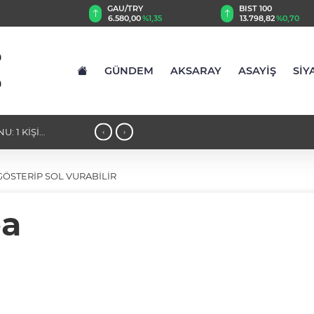
TRY
BIST 100
USD
,00
%1,35
13.798,82
%0,70
47,6984
%0,17
GÜNDEM
AKSARAY
ASAYİŞ
SİY
 HİZMET BİNASINA
16:14 - AKSARAY KAVRULACAK! UZM
‹
›
GÖSTERİP SOL VURABİLİR
ba