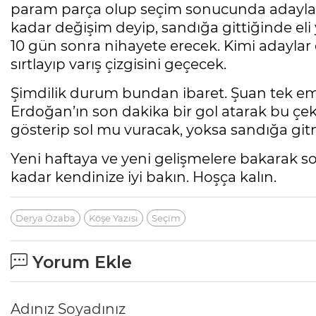
param parça olup seçim sonucunda adaylarda
kadar değişim deyip, sandığa gittiğinde eli
10 gün sonra nihayete erecek. Kimi adaylar 
sırtlayıp varış çizgisini geçecek.
Şimdilik durum bundan ibaret. Şuan tek em
Erdoğan’ın son dakika bir gol atarak bu çek
gösterip sol mu vuracak, yoksa sandığa git
Yeni haftaya ve yeni gelişmelere bakarak 
kadar kendinize iyi bakın. Hoşça kalın.
Derya Özaba
Köşe Yazısı
Seçim
Yorum Ekle
Adınız Soyadınız