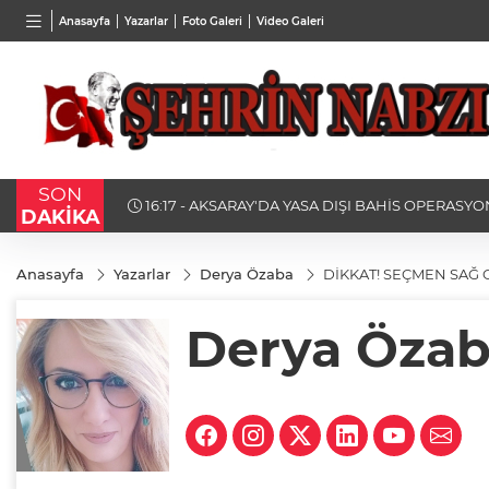
BGN
VND
GAU/
Anasayfa
Yazarlar
Foto Galeri
Video Galeri
27,9743
%-0,22
0,0018
%0,27
6.580
SON
16:15 - STK TEMSİLCİLERİNDEN YENİ BELEDİYE
DAKİKA
TAM NOT
Anasayfa
Yazarlar
Derya Özaba
DİKKAT! SEÇMEN SAĞ 
Derya Öza