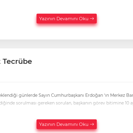
Yazının Devamını Oku
t Tecrübe
 beklendiği günlerde Sayın Cumhurbaşkanı Erdoğan ‘ın Merkez Ban
ldiğinde sorulması gereken sorulan, başkanın görev bitimine 10 a
Yazının Devamını Oku