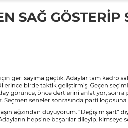
EN SAĞ GÖSTERİP 
için geri sayıma geçtik. Adaylar tam kadro sah
dilerince birde taktik geliştirmiş. Geçen seçim
y görünce, önce dertlerini anlatıyor, sonra pr
. Seçmen seneler sonrasında parti logosuna d
aşın ağzından duyuyorum. “Değişim şart” diyo
dayların hepsine başarılar dileyip, kimseye s