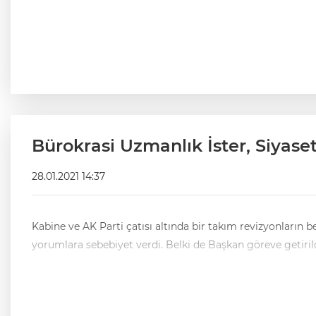
Bürokrasi Uzmanlık İster, Siyase
28.01.2021 14:37
Kabine ve AK Parti çatısı altında bir takım revizyonların
yorumlara sebebiyet verdi. Belki de Başkan göreve getiri