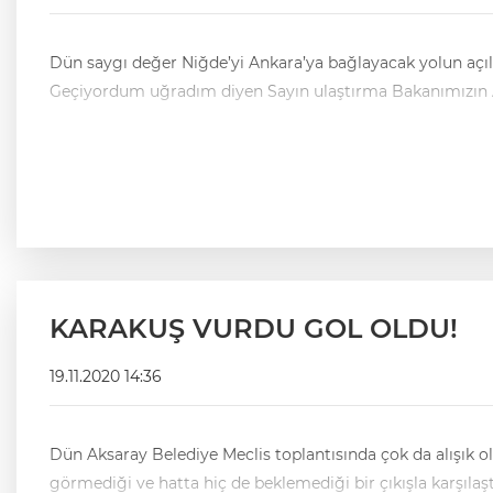
Dün saygı değer Niğde’yi Ankara’ya bağlayacak yolun açılışı
Geçiyordum uğradım diyen Sayın ulaştırma Bakanımızın Ak
KARAKUŞ VURDU GOL OLDU!
19.11.2020 14:36
Dün Aksaray Belediye Meclis toplantısında çok da alışık o
görmediği ve hatta hiç de beklemediği bir çıkışla karşılaşt