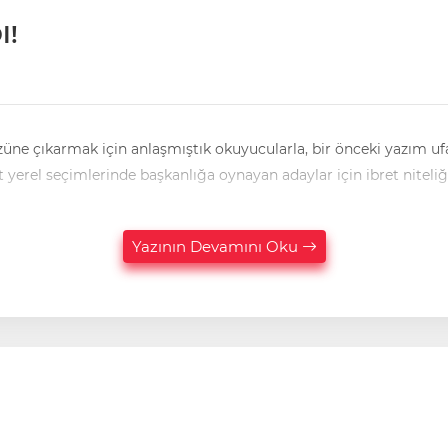
I!
yerel seçimlerinde başkanlığa oynayan adaylar için ibret niteliğ
Yazının Devamını Oku