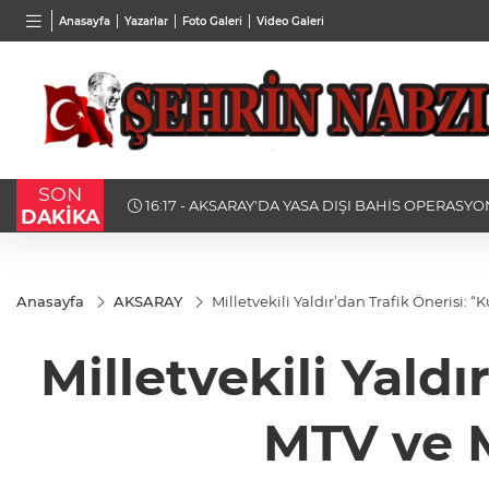
TND
BGN
VND
Anasayfa
Yazarlar
Foto Galeri
Video Galeri
16,2661
%0,16
27,9743
%-0,22
0,001
SON
BAKAN
16:17 - AKSARAY'DA YASA DIŞI BAHİS OPERASYONU
DAKİKA
TUTUKLANDI
Anasayfa
AKSARAY
Milletvekili Yaldır’dan Trafik Önerisi: 
Milletvekili Yaldı
MTV ve M