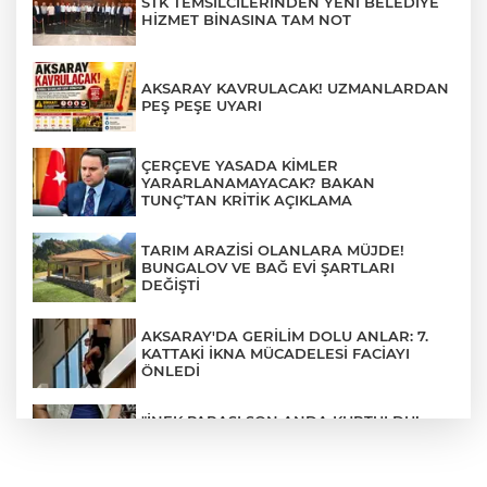
STK TEMSİLCİLERİNDEN YENİ BELEDİYE
HİZMET BİNASINA TAM NOT
AKSARAY KAVRULACAK! UZMANLARDAN
PEŞ PEŞE UYARI
ÇERÇEVE YASADA KİMLER
YARARLANAMAYACAK? BAKAN
TUNÇ’TAN KRİTİK AÇIKLAMA
TARIM ARAZİSİ OLANLARA MÜJDE!
BUNGALOV VE BAĞ EVİ ŞARTLARI
DEĞİŞTİ
AKSARAY'DA GERİLİM DOLU ANLAR: 7.
KATTAKİ İKNA MÜCADELESİ FACİAYI
ÖNLEDİ
"İNEK PARASI SON ANDA KURTULDU!
DOLANDIRICILARIN HEDEFİ OLAN
VATANDAŞI POLİS FARK ETTİ"