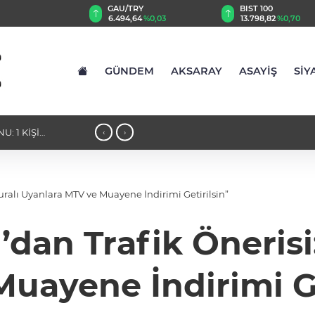
GAU/TRY
BIST 100
8
%0,12
6.494,64
%0,03
13.798,82
%0,70
GÜNDEM
AKSARAY
ASAYİŞ
SİY
: 1 KİŞİ
16:15 - STK TEMSİLCİLERİNDEN YEN
‹
›
TAM NOT
“Kuralı Uyanlara MTV ve Muayene İndirimi Getirilsin”
r’dan Trafik Öneris
uayene İndirimi Ge