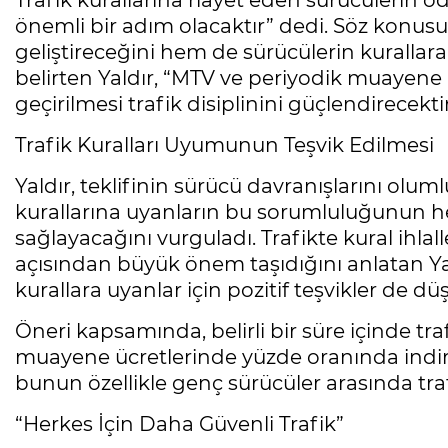
Trafik kurallarına riayet eden sürücülerin ö
önemli bir adım olacaktır” dedi. Söz konus
geliştireceğini hem de sürücülerin kurall
belirten Yaldır, “MTV ve periyodik muayene i
geçirilmesi trafik disiplinini güçlendirecektir
Trafik Kuralları Uyumunun Teşvik Edilmesi
Yaldır, teklifinin sürücü davranışlarını olum
kurallarına uyanların bu sorumluluğunun 
sağlayacağını vurguladı. Trafikte kural ihlal
açısından büyük önem taşıdığını anlatan Yald
kurallara uyanlar için pozitif teşvikler de d
Öneri kapsamında, belirli bir süre içinde tr
muayene ücretlerinde yüzde oranında indir
bunun özellikle genç sürücüler arasında trafi
“Herkes İçin Daha Güvenli Trafik”