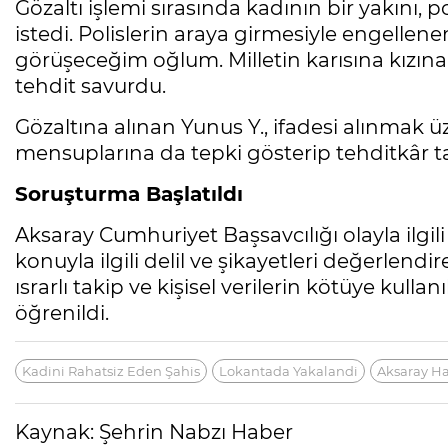
Gözaltı işlemi sırasında kadının bir yakını, 
istedi. Polislerin araya girmesiyle engellen
görüşeceğim oğlum. Milletin karısına kızın
tehdit savurdu.
Gözaltına alınan Yunus Y., ifadesi alınmak 
mensuplarına da tepki gösterip tehditkâr tav
Soruşturma Başlatıldı
Aksaray Cumhuriyet Başsavcılığı olayla ilgil
konuyla ilgili delil ve şikayetleri değerlendi
ısrarlı takip ve kişisel verilerin kötüye kul
öğrenildi.
Kadini Rahatsiz Eden Şahis
Lokantada Yakalandi
Aksaray H
Kaynak: Şehrin Nabzı Haber