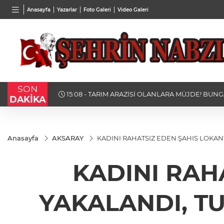
TND
BGN
VND
Anasayfa
Yazarlar
Foto Galeri
Video Galeri
16,2470
%-0,45
28,0626
%0,37
0,001
SON
15:08 - TARIM ARAZİSİ OLANLARA MÜJDE! BUN
DAKİKA
ŞARTLARI DEĞİŞTİ
Anasayfa
AKSARAY
KADINI RAHATSIZ EDEN ŞAHIS LOKAN
KADINI RAH
YAKALANDI, T