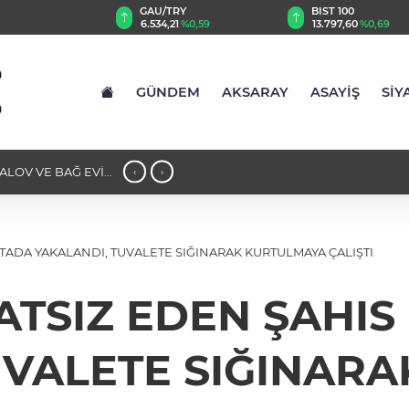
GAU/TRY
BIST 100
8
%0,16
6.534,21
%0,59
13.797,60
%0,69
GÜNDEM
AKSARAY
ASAYİŞ
SİY
GALOV VE BAĞ EVİ
14:34 - AKSARAY'DA GERİLİM DOLU A
‹
›
MÜCADELESİ FACİAYI ÖNLEDİ
TADA YAKALANDI, TUVALETE SIĞINARAK KURTULMAYA ÇALIŞTI
ATSIZ EDEN ŞAHI
UVALETE SIĞINAR